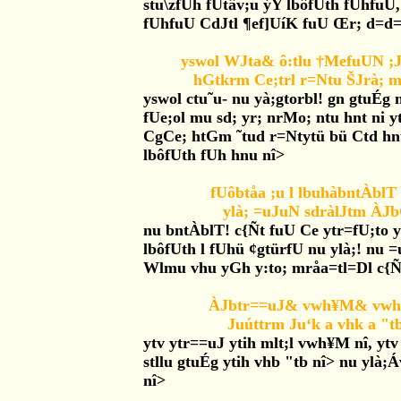
stu\zfUh fUtâv;u ýY lbôfUth fUhfu
fUhfuU CdJtl ¶ef]UíK fuU Œr; d=d=
yswol WJta& ô:tlu †MefuUN ;
hGtkrm Ce;trl r=Ntu ŠJrà; 
yswol ctu˜u- nu yà;gtorbl! gn gtuÉg
fUe;ol mu sd; yr; nrMo; ntu hnt ni y
CgCe; htGm ˜tud r=Ntytü bü Ctd h
lbôfUth fUh hnu nî>
fUôbtåa ;u l lbuhàbntÀbl
ylà; =uJuN sdràlJtm À
nu bntÀblT! c{Ñt fuU Ce ytr=fU;to 
lbôfUth l fUhü ¢gtürfU nu ylà;! nu 
Wlmu vhu yGh y:to; mråa=tl=Dl c{Ñ 
ÀJbtr==uJ& vwh¥M& vwhtK
Juúttrm Ju‘k a vhk a "t
ytv ytr==uJ ytih mlt;l vwh¥M nî, ytv R
stllu gtuÉg ytih vhb "tb nî> nu ylà
nî>