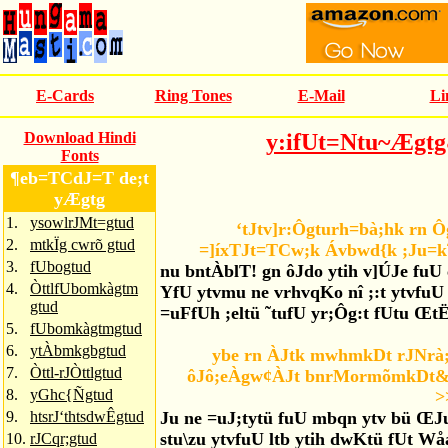
E-Cards
Ring Tones
E-Mail
Li
Download Hindi
y:ifUt=Ntu~Ægtg
Fonts
¶eb=TCdJ=T de;t
yÆgtg
1.
ysowlrJMt=gtud
‘tJtv]r:Ôgturh=bà;hk rn 
2.
mtkÏg cwrõ gtud
=]íxTJt=TCw;k Ávbwd{k ;Ju=k
3.
fUbogtud
nu bntÀblT! gn ôJdo ytih v]ÚJe fuU
4.
ÒttlfUbomkàgtm
YfU ytvmu ne vrhvqKo nî ;:t ytvfuU
gtud
=uFfUh ;eltü ˜tufU yr;Ôg:t fUtu ŒtË
5.
fUbomkàgtmgtud
6.
ytÀbmkgbgtud
ybe rn ÀJtk mwhmkDt rJNrà;
7.
Òttl-rJÒttlgtud
ôJô;eÀgw¢ÀJt bnrMormõmkDt& 
8.
yGhc{Ñgtud
>
9.
htsrJ‘thtsdwÊgtud
Ju ne =uJ;tytü fuU mbqn ytv bü ŒJu
stu\zu ytvfuU ltb ytih dwKtü fUt Wå
10.
rJCqr;gtud