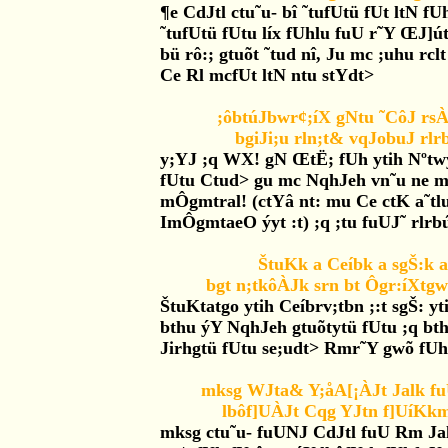
¶e CdJtl ctu˜u- bî ˜tufUtü fUt ltN f
˜tufUtü fUtu líx fUhlu fuU r˜Y ŒJ]
bü rô:; gtuõt ˜tud nî, Ju mc ;uhu rcl
Ce Rl mcfUt ltN ntu stYdt>
;ôbtúJbwr¢;íX gNtu ˜CôJ rs
bgiJi;u rln;t& vqJobuJ rl
y;YJ ;q WX! gN ŒtË; fUh ytih Nºtwy
fUtu Ctud> gu mc NqhJeh vn˜u ne m
mÔgmtral! (ctYâ nt: mu Ce ctK a˜tlu
ImÔgmtaeO ýyt :t) ;q ;tu fuUJ˜ rlrbút
ŠtuKk a Ceíbk a sgŠ:k a
bgt n;tkôÀJk srn bt Ôgr:íXt
ŠtuKtatgo ytih Ceíbrv;tbn ;:t sgŠ: y
bthu ýY NqhJeh gtuõtytü fUtu ;q b
Jirhgtü fUtu se;udt> Rmr˜Y gwõ fU
mksg WJta& Y;åA[¡ÀJt Jalk fu
lbôf]UÀJt Cqg YJtn f]UíK
mksg ctu˜u- fuUNJ CdJtl fuU Rm Ja