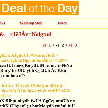
nks
Winamp Skin
Jokes
& _ rJëJÁv=Nolgtud
v]² 1
> v]² 2 >
v]² 3
ÔgtË;k ÀJgifuUl r=Nëa mJto& >
˜tufUºtgk ŒÔgr:;k bntÀblT >>20>>
 cea fUt mövqKo ytfUtN ;:t mc r=NtYâ
 Rm y˜tirfUfU ytih CgkfUh Áv fUtu
; ntu hnu nî>
 fuUra=TCe;t& Œtks˜gtu d]Krà;>
ô;wJrà; ÀJtk ô;wr;rC& vwífU˜trC&
>21>>
N fUh;u nî ytih fwUA CgCe; ntufUh nt:
athK fUh;u nî ;:t bnrMo ytih rmõtü fuU