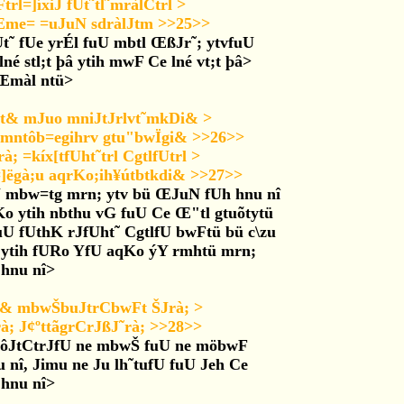
Ftrl=]íxiJ fUt˜tl˜mràlCtrl >
o Œme= =uJuN sdràlJtm >>25>>
Ut˜ fUe yrÉl fuU mbtl ŒßJr˜; ytvfuU
é stl;t þâ ytih mwF Ce lné vt;t þâ>
 Œmàl ntü>
ºtt& mJuo mniJtJrlvt˜mkDi& >
 mntôb=egihrv gtu"bwÏgi& >>26>>
; =kíx[tfUht˜trl CgtlfUtrl >
]ëgà;u aqrKo;ih¥útbtkdi& >>27>>
uU mbw=tg mrn; ytv bü ŒJuN fUh hnu nî
UKo ytih nbthu vG fuU Ce Œ"tl gtuõtytü
uU fUthK rJfUht˜ CgtlfU bwFtü bü c\zu
 ytih fURo YfU aqKo ýY rmhtü mrn;
 hnu nî>
dt& mbwŠbuJtrCbwFt ŠJrà; >
rà; J¢ºttãgrCrJßJ˜rà; >>28>>
n ôJtCtrJfU ne mbwŠ fuU ne möbwF
 nî, Jimu ne Ju lh˜tufU fuU Jeh Ce
hnu nî>