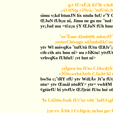
g:t Œ=eË;k ßJ˜lk v;kd
;:iJ ltNtg rJNrà; ˜tufUtô
simu v;kd btunJN líx ntulu fuU r˜Y 
ŒJuN fUh;u nî, Jimu ne gu mc ˜tud 
yr;Jud mu =ti\z;u ýY ŒJuN fUh hnu
˜ur˜Êmu d{mbtl& mbà;tÖ˜
;usturChtvqgo sdÀmbd{kCtm
ytv Wl mövqKo ˜tufUtü fUtu ŒßJr˜;
cth-cth atx hnu nî> nu rJíKtu! ytv
vrhvqKo fUhfuU ;vt hnt ni>
ytÏgtrn bu fUtu CJtlwd{
rJÒtt;wrbåAtrb CJà;bt‘kl 
bwSu c;˜tRY rfU ytv Wd{Áv Jt˜u fUti
ntu> ytv Œmàl ntuRY> ytr= vwh¥M y
¢gtürfU bî ytvfUe ŒJ]rút fUtu lné st
¶e CdJtlwJta& fUt˜tu~rôb ˜tufUG
};u~rv ÀJtk l CrJígrà; mJuo g