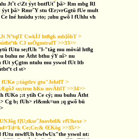
Uhlu Jt˜t c\Zt ýyt bntfUt˜ þâ> Rm mbg Rl
út ýyt þâ> Rmr˜Y stu Œr;vrGgtü fUe mult
t Ce lné hnüdu y:to; ;uhu gwõ l fUhlu vh
ÀJt NºtqlT CwkÌJ htßgk mb]õbT >
rbútbtºtk CJ mÔgmtralT >>33>>
tü fUtu se;fUh "l-"tàg mu mövàl htßg
u buhu ne Åtht bthu ýY nî> nu
 fUt yÇgtm ntulu mu yswol fUt ltb
btºt cl st>
 fUKø ;:tàgtlrv gtu"JehtlT >
gwÆgôJ su;trm hKu mvÀltlT >>34>>
tih fUKo ;:t ytih Ce cý; mu buhu Åtht
th> Cg b; fUh> rl&mk=un ;q gwõ bü
h>
UNJôg f]U;tksr˜Juovbtl& rfUhexe >
kmd=Td=k Ce;Ce;& ŒKög >>35>>
l fUtu mwlfUh bwfwUx"the yswol nt: