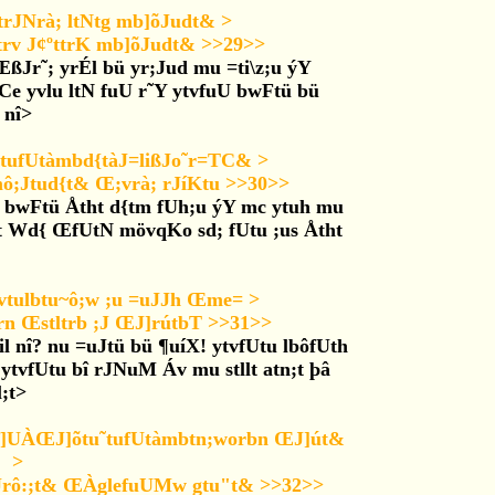
trJNrà; ltNtg mb]õJudt& >
;Jtrv J¢ºttrK mb]õJudt& >>29>>
ŒßJr˜; yrÉl bü yr;Jud mu =ti\z;u ýY
Ce yvlu ltN fuU r˜Y ytvfuU bwFtü bü
 nî>
tufUtàmbd{tàJ=lißJo˜r=TC& >
ô;Jtud{t& Œ;vrà; rJíKtu >>30>>
 bwFtü Åtht d{tm fUh;u ýY mc ytuh mu
fUt Wd{ ŒfUtN mövqKo sd; fUtu ;us Åtht
Ávtulbtu~ô;w ;u =uJJh Œme= >
rn Œstltrb ;J ŒJ]rútbT >>31>>
l nî? nu =uJtü bü ¶uíX! ytvfUtu lbôfUth
tvfUtu bî rJNuM Áv mu stllt atn;t þâ
l;t>
gf]UÀŒJ]õtu˜tufUtàmbtn;worbn ŒJ]út&
>
u~Jrô:;t& ŒÀglefuUMw gtu"t& >>32>>