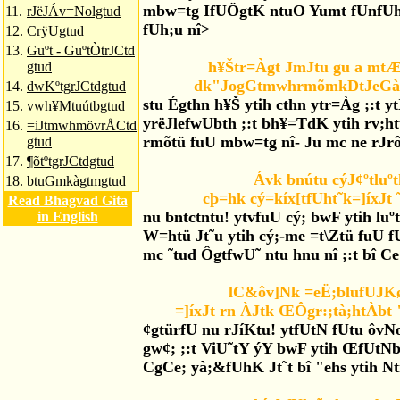
mbw=tg IfUÖgtK ntuO Yumt fUnfUh 
11.
rJëJÁv=Nolgtud
fUh;u nî>
12.
CrÿUgtud
13.
Guºt - GuºtÒtrJCtd
h¥Štr=Àgt JmJtu gu a mtÆg
gtud
dk"JogGtmwhrmõmkDtJeGà;u
14.
dwKºtgrJCtdgtud
stu Égthn h¥Š ytih cthn ytr=Àg ;:t
15.
vwh¥Mtuútbgtud
yrëJlefwUbth ;:t bh¥=TdK ytih rv;h
16.
=iJtmwhmövrÅCtd
rmõtü fuU mbw=tg nî- Ju mc ne rJrô
gtud
17.
¶õtºtgrJCtdgtud
Ávk bnútu cýJ¢ºtluº
18.
btuGmkàgtmgtud
cþ=hk cý=kíx[tfUht˜k=]íxJt
Read Bhagvad Gita
nu bntctntu! ytvfuU cý; bwF ytih luºtt
in English
W=htü Jt˜u ytih cý;-me =t\Ztü fuU 
mc ˜tud ÔgtfwU˜ ntu hnu nî ;:t bî C
lC&ôv]Nk =eË;blufUJKøÔ
=]íxJt rn ÀJtk ŒÔgr:;tà;htÀbt 
¢gtürfU nu rJíKtu! ytfUtN fUtu ôvN
gw¢; ;:t ViU˜tY ýY bwF ytih ŒfUtNb
CgCe; yà;&fUhK Jt˜t bî "ehs ytih Ntr