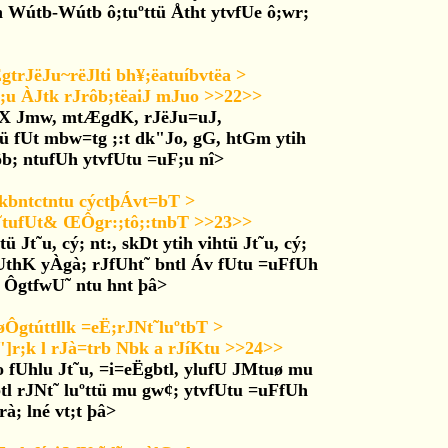
Wútb-Wútb ô;tuºttü Åtht ytvfUe ô;wr;
trJëJu~rëJlti bh¥;ëatuíbvtëa >
 ÀJtk rJrôb;tëaiJ mJuo >>22>>
 ytX Jmw, mtÆgdK, rJëJu=uJ,
tü fUt mbw=tg ;:t dk"Jo, gG, htGm ytih
b; ntufUh ytvfUtu =uF;u nî>
tkbntctntu cýctþÁvt=bT >
 ˜tufUt& ŒÔgr:;tô;:tnbT >>23>>
ü Jt˜u, cý; nt:, skDt ytih vihtü Jt˜u, cý;
fUthK yÀgà; rJfUht˜ bntl Áv fUtu =uFfUh
e ÔgtfwU˜ ntu hnt þâ>
gtúttllk =eË;rJNt˜luºtbT >
"]r;k l rJà=trb Nbk a rJíKtu >>24>>
o fUhlu Jt˜u, =i=eËgbtl, ylufU JMtuø mu
tl rJNt˜ luºttü mu gw¢; ytvfUtu =uFfUh
à; lné vt;t þâ>