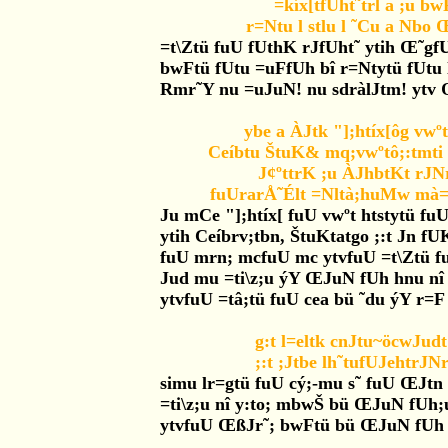
=kíx[tfUht˜trl a ;u bw
r=Ntu l stlu l ˜Cu a Nb
=t\Ztü fuU fUthK rJfUht˜ ytih Œ˜gf
bwFtü fUtu =uFfUh bî r=Ntytü fUtu ln
Rmr˜Y nu =uJuN! nu sdràlJtm! ytv
ybe a ÀJtk "];htíx[ôg vw
Ceíbtu ŠtuK& mq;vwºtô;:tmti
J¢ºttrK ;u ÀJhbtKt rJNrà
fuUrarÅ˜Élt =Nltà;huMw mà=
Ju mCe "];htíx[ fuU vwºt htstytü f
ytih Ceíbrv;tbn, ŠtuKtatgo ;:t Jn f
fuU mrn; mcfuU mc ytvfuU =t\Ztü f
Jud mu =ti\z;u ýY ŒJuN fUh hnu nî
ytvfuU =tâ;tü fuU cea bü ˜du ýY r=F
g:t l=eltk cnJtu~öcwJu
;:t ;Jtbe lh˜tufUJehtrJN
simu lr=gtü fuU cý;-mu s˜ fuU ŒJt
=ti\z;u nî y:to; mbwŠ bü ŒJuN fUh;u
ytvfuU ŒßJr˜; bwFtü bü ŒJuN fUh 