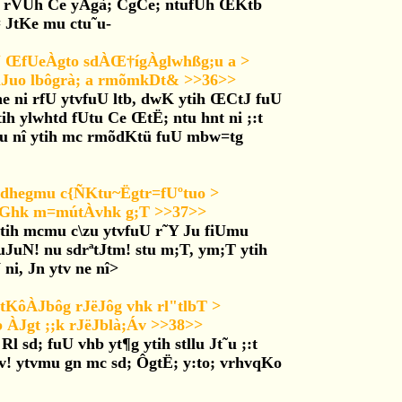
U, rVUh Ce yÀgà; CgCe; ntufUh ŒKtb
 JtKe mu ctu˜u-
J ŒfUeÀgto sdÀŒ†ígÀglwhßg;u a >
mJuo lbôgrà; a rmõmkDt& >>36>>
 ne ni rfU ytvfuU ltb, dwK ytih ŒCtJ fuU
tih ylwhtd fUtu Ce ŒtË; ntu hnt ni ;:t
nu nî ytih mc rmõdKtü fuU mbw=tg
T dhegmu c{ÑKtu~Ëgtr=fUºtuo >
JbGhk m=mútÀvhk g;T >>37>>
ytih mcmu c\zu ytvfuU r˜Y Ju fiUmu
=uJuN! nu sdrªtJtm! stu m;T, ym;T ytih
ni, Jn ytv ne nî>
ôÀJbôg rJëJôg vhk rl"tlbT >
b ÀJgt ;;k rJëJblà;Áv >>38>>
l sd; fuU vhb yt¶g ytih stllu Jt˜u ;:t
;Áv! ytvmu gn mc sd; ÔgtË; y:to; vrhvqKo